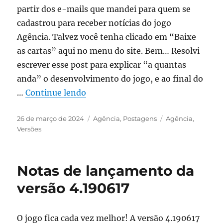
partir dos e-mails que mandei para quem se
cadastrou para receber notícias do jogo
Agência. Talvez você tenha clicado em “Baixe
as cartas” aqui no menu do site. Bem… Resolvi
escrever esse post para explicar “a quantas
anda” o desenvolvimento do jogo, e ao final do
“Sobre o atual estado (março 2024
…
Continue lendo
Publicado
Categorias
Tags
26 de março de 2024
Agência
,
Postagens
Agência
,
em
Versões
Notas de lançamento da
versão 4.190617
O jogo fica cada vez melhor! A versão 4.190617