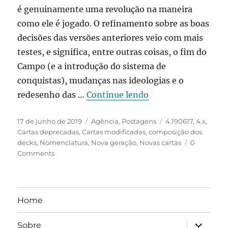
é genuinamente uma revolução na maneira
como ele é jogado. O refinamento sobre as boas
decisões das versões anteriores veio com mais
testes, e significa, entre outras coisas, o fim do
Campo (e a introdução do sistema de
conquistas), mudanças nas ideologias e o
“Notas de lançamen
redesenho das …
Continue lendo
Publicado
Categorias
Tags
17 de junho de 2019
Agência
,
Postagens
4.190617
,
4.x
,
em
Cartas deprecadas
,
Cartas modificadas
,
composição dos
decks
,
Nomenclatura
,
Nova geração
,
Novas cartas
0
Comments
Home
expandir
Sobre