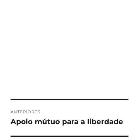
Navegação
ANTERIORES
de
Apoio mútuo para a liberdade
Post
anterior:
Post