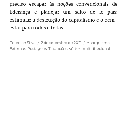
preciso escapar às noções convencionais de
liderança e planejar um salto de fé para
estimular a destruição do capitalismo e o bem-
estar para todos e todas.
Autor
Publicado
Categorias
Peterson Silva
2 de setembro de 2021
Anarquismo
,
em
Externas
,
Postagens
,
Traduções
,
Vórtex multidirecional