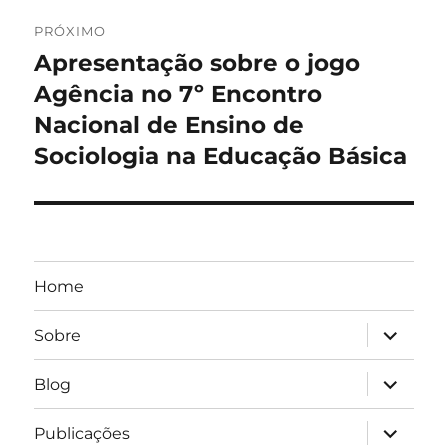
PRÓXIMO
Apresentação sobre o jogo
Próximo
post:
Agência no 7º Encontro
Nacional de Ensino de
Sociologia na Educação Básica
Home
expandir
Sobre
submen
expandir
Blog
submen
expandir
Publicações
submen