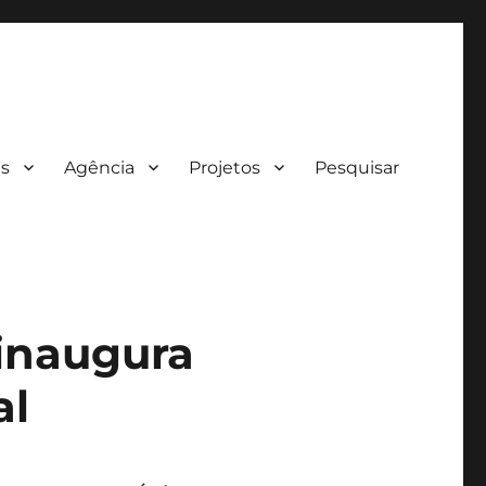
es
Agência
Projetos
Pesquisar
inaugura
al