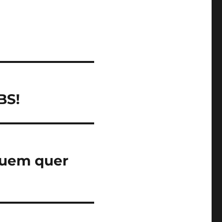
BS!
quem quer