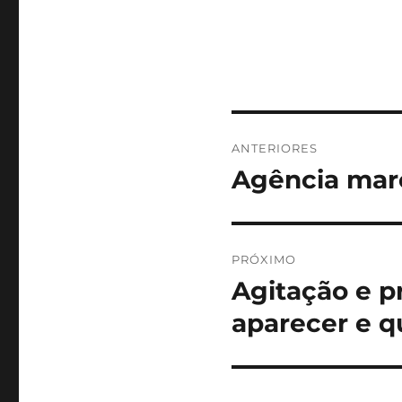
Navegação
ANTERIORES
de
Agência mar
Post
anterior:
Post
PRÓXIMO
Agitação e p
Próximo
post:
aparecer e q