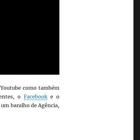
o Youtube como também
sentes, o
Facebook
e o
m um baralho de Agência,