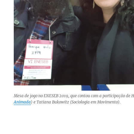
Mesa de jogo no ENESEB 2019, que contou com a participação de H
Animada
) e Tatiana Bukowitz (Sociologia em Movimento).