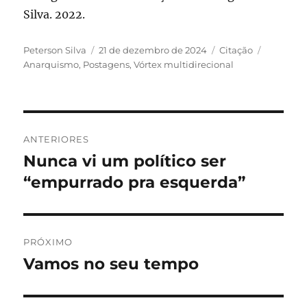
Silva. 2022.
Autor
Publicado
Formato
Categori
Peterson Silva
21 de dezembro de 2024
Citação
em
Anarquismo
,
Postagens
,
Vórtex multidirecional
Navegação
ANTERIORES
de
Nunca vi um político ser
Post
anterior:
“empurrado pra esquerda”
Post
PRÓXIMO
Vamos no seu tempo
Próximo
post: