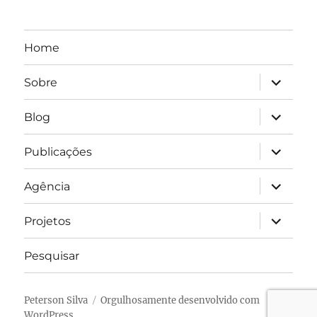
Home
expandir
Sobre
submen
expandir
Blog
submen
expandir
Publicações
submen
expandir
Agência
submen
expandir
Projetos
submen
Pesquisar
Peterson Silva
Orgulhosamente desenvolvido com
WordPress