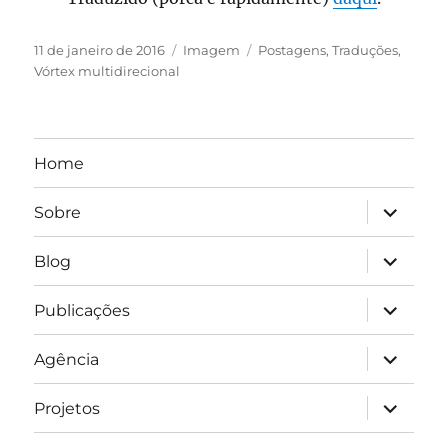
Publicado
Formato
Categorias
11 de janeiro de 2016
Imagem
Postagens
,
Traduções
,
em
Vórtex multidirecional
Home
expandir
Sobre
submen
expandir
Blog
submen
expandir
Publicações
submen
expandir
Agência
submen
expandir
Projetos
submen