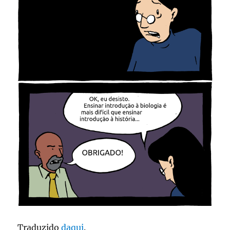
Traduzido
daqui
.