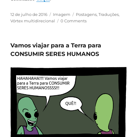
Publicado
Formato
Categorias
12 de julho de 2016
Imagem
Postagens
,
Traduções
,
em
Vórtex multidirecional
0 Comments
Vamos viajar para a Terra para
CONSUMIR SERES HUMANOS