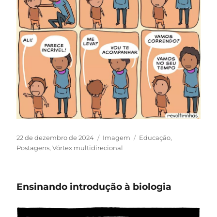
Publicado
Formato
Categorias
22 de dezembro de 2024
Imagem
Educação
,
em
Postagens
,
Vórtex multidirecional
Ensinando introdução à biologia