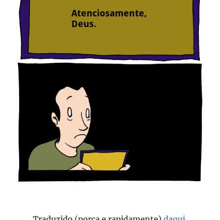
Traduzido (porca e rapidamente)
daqui
.