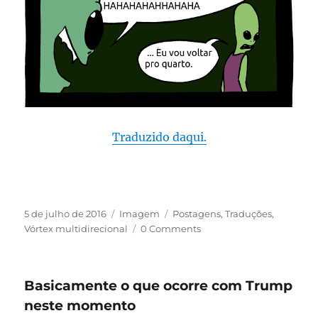
Traduzido daqui.
Publicado
Formato
Categorias
5 de julho de 2016
Imagem
Postagens
,
Traduções
,
em
Vórtex multidirecional
0 Comments
Basicamente o que ocorre com Trump
neste momento