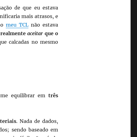
sação de que eu estava
ificaria mais atrasos, e
 do
meu TCL
não estava
 realmente
aceitar
que o
 que calcadas no mesmo
i me equilibrar em
três
eriais
. Nada de dados,
cados; sendo baseado em