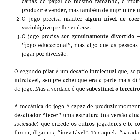
cartas de papel do mesmo tamanho, é muito
produzir e vender, mas também de imprimir e us
O jogo precisa manter
algum nível de coe
sociológica
que lhe embasa.
O jogo precisa
ser genuinamente divertido
– 
“jogo educacional”, mas algo que as pessoas
jogar por diversão.
O segundo pilar é um desafio intelectual que, se
intratável, sempre achei que era a parte mais di
do jogo. Mas a verdade é que
subestimei o terceiro
A mecânica do jogo é capaz de produzir momento
desafiador “tecer” uma estrutura (na versão atua
sociedade
) que enrede os outros jogadores e te c
forma, digamos, “inevitável”. Ter aquela “sacada