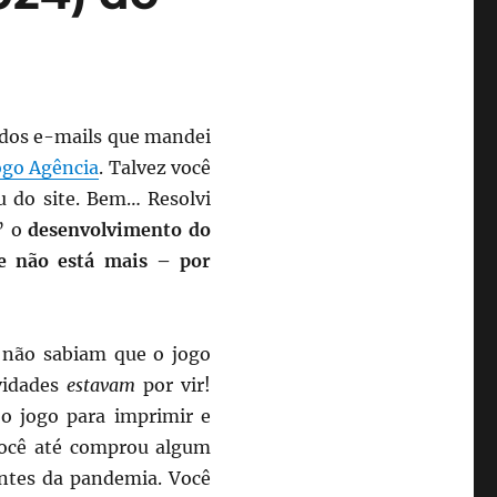
r dos e-mails que mandei
ogo Agência
. Talvez você
u do site. Bem… Resolvi
a” o
desenvolvimento do
e não está mais – por
 não sabiam que o jogo
vidades
estavam
por vir!
o jogo para imprimir e
 você até comprou algum
antes da pandemia. Você