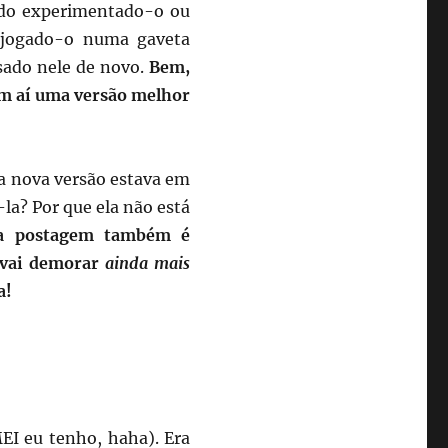
ndo experimentado-o ou
 jogado-o numa gaveta
sado nele de novo.
Bem,
em aí uma versão melhor
a nova versão estava em
a? Por que ela não está
ta postagem também é
 vai demorar
ainda mais
a!
I eu tenho, haha). Era