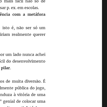
 mais fácil não só de
ar p. ex. em escolas.
rência com a metáfora
isto é, não ser só um
 iriam realmente querer
 por um lado nunca achei
fícil do desenvolvimento
 pilar
.
s de muita diversão. É
lmente pública do jogo,
onduza à vitória de uma
” genial de colocar uma